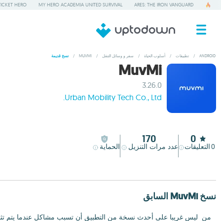
TICKET HERO
MY HERO ACADEMIA UNITED SURVIVAL
ARES: THE IRON VANGUARD
ANDROID
/
تطبيقات
/
أسلوب الحياة
/
سفر و وسائل التنقل
/
MUVMI
/
نسخ قديمة
MuvMi
3.26.0
Urban Mobility Tech Co., Ltd.
170
0
0
التعليقات
عدد مرات التنزيل
الحماية
‫نسخ MuvMi السابق
من ‬ ليس غريبا على أحدث نسخة من التطبيق أن تسبب مشاكل عندما يتم تثبي