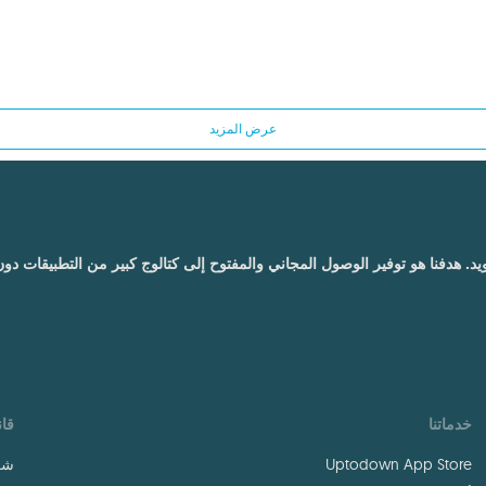
عرض المزيد
درويد. هدفنا هو توفير الوصول المجاني والمفتوح إلى كتالوج كبير من التطبيقات د
خدماتنا
قان
Uptodown App Store
شر